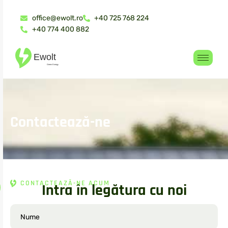
office@ewolt.ro
+40 725 768 224
+40 774 400 882
C
o
n
t
a
c
t
e
a
z
ă
-
n
e
CONTACTEAZĂ-NE ACUM
I
n
t
r
a
î
n
l
e
g
ă
t
u
r
a
c
u
n
o
i