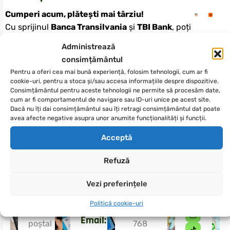
Cumperi acum, plătești mai târziu!
Cu sprijinul
Banca Transilvania
și
TBI Bank
, poți
achita produsele Ewolt în
rate flexibile și cu
Administrează
dobânzi avantajoase
.
consimțământul
Aplică rapid, 100% online – simplu, sigur și fără
Pentru a oferi cea mai bună experiență, folosim tehnologii, cum ar fi
bătăi de cap.
cookie-uri, pentru a stoca și/sau accesa informațiile despre dispozitive.
Consimțământul pentru aceste tehnologii ne permite să procesăm date,
cum ar fi comportamentul de navigare sau ID-uri unice pe acest site.
Dacă nu îți dai consimțământul sau îți retragi consimțământul dat poate
avea afecte negative asupra unor anumite funcționalități și funcții.
Adresă:
Acceptă
DETALII DE CONTACT
Str.Petofi
S
u
n
t
e
m
b
u
c
u
r
o
ș
i
s
ă
v
ă
Șandor
Refuză
r
ă
s
p
u
n
d
e
m
l
a
t
o
a
t
e
î
n
t
nr84
Telefon:
Vezi preferințele
Dumbrăvița,județ
Urmărește
Timiș
+40
Politică cookie-uri
ne
cod
725
Email:
poștal
768