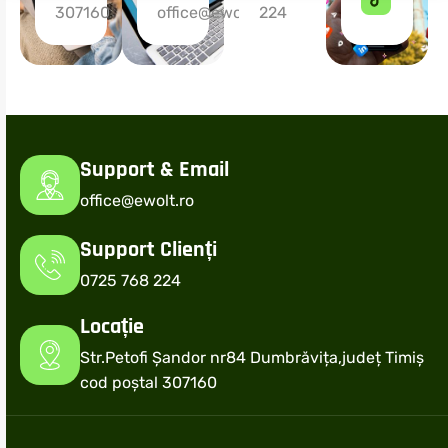
307160
office@ewolt.ro
224
Support & Email
office@ewolt.ro
Support Clienți
0725 768 224
Locație
Str.Petofi Șandor nr84 Dumbrăvița,județ Timiș
cod poștal 307160