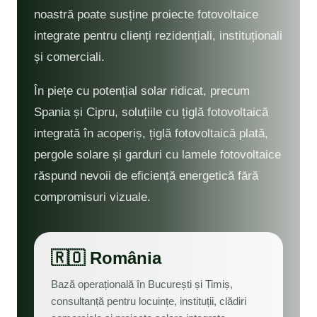
noastră poate susține proiecte fotovoltaice
integrate pentru clienți rezidențiali, instituționali
și comerciali.
În piețe cu potențial solar ridicat, precum
Spania și Cipru, soluțiile cu țiglă fotovoltaică
integrată în acoperiș, țiglă fotovoltaică plată,
pergole solare și garduri cu lamele fotovoltaice
răspund nevoii de eficiență energetică fără
compromisuri vizuale.
🇷🇴 România
Bază operațională în București și Timiș,
consultanță pentru locuințe, instituții, clădiri