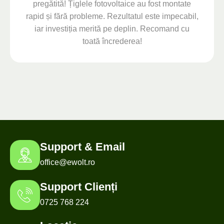
pregătită! Țiglele fotovoltaice au fost montate
rapid și fără probleme. Rezultatul este impecabil,
iar investiția merită pe deplin. Recomand cu
toată încrederea!
Support & Email
office@ewolt.ro
Support Clienți
0725 768 224