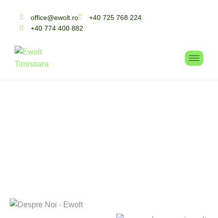
office@ewolt.ro
+40 725 768 224
+40 774 400 882
D
e
s
p
r
e
n
o
i